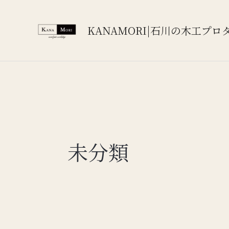
内
容
KANAMORI|石川の木工プロ
を
ス
キ
ッ
プ
未分類