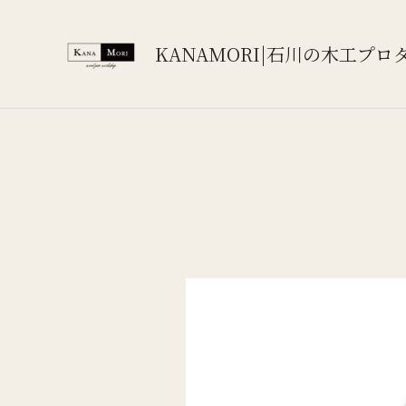
内
容
KANAMORI|石川の木工プロ
を
ス
キ
ッ
プ