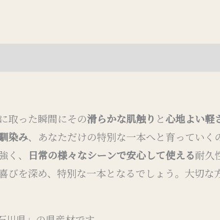
(0)
に取った瞬間にその
滑らかな肌触り
と
心地よい軽
馴染み
、あなただけの特別な一本へと育っていく
強く、
日常の様々なシーンで安心して使える
耐久
喜びを深め、特別な一本となるでしょう。大切な
「石川県」の県産材です。