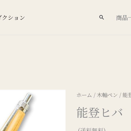
ダクション
商品
検
索
ホーム
/
木軸ペン
/ 
能登ヒバ 
(送料無料)