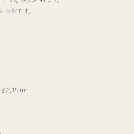
い木材です。
）
太さ約15mm