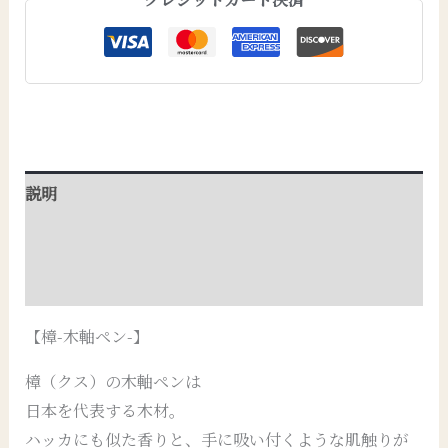
説明
追加情報
レビュー (0)
【樟-木軸ペン-】
樟（クス）の木軸ペンは
日本を代表する木材。
ハッカにも似た香りと、手に吸い付くような肌触りが