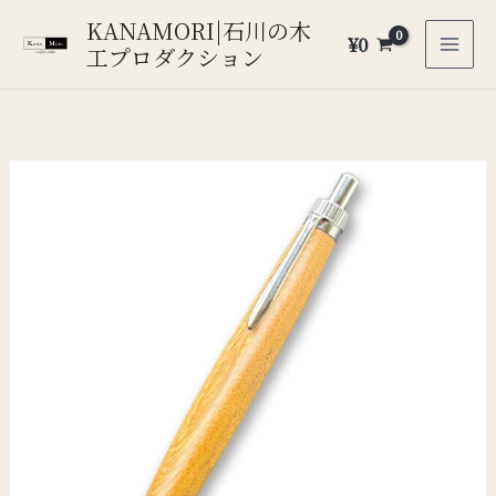
内
KANAMORI|石川の木
¥
0
容
工プロダクション
を
ス
キ
ッ
プ