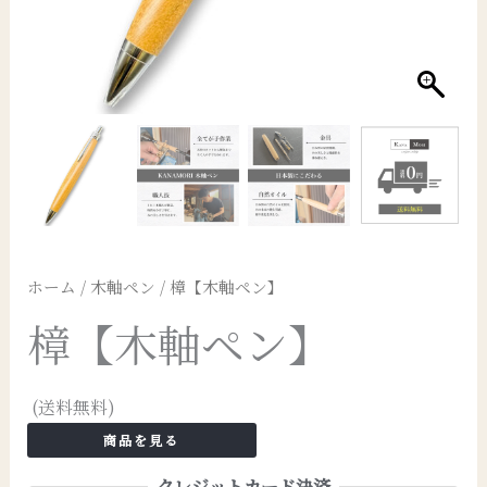
ホーム
/
木軸ペン
/ 樟【木軸ペン】
樟【木軸ペン】
(送料無料)
商品を見る
クレジットカード決済