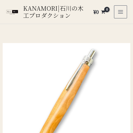
内
KANAMORI|石川の木
¥
0
容
工プロダクション
を
ス
キ
ッ
プ