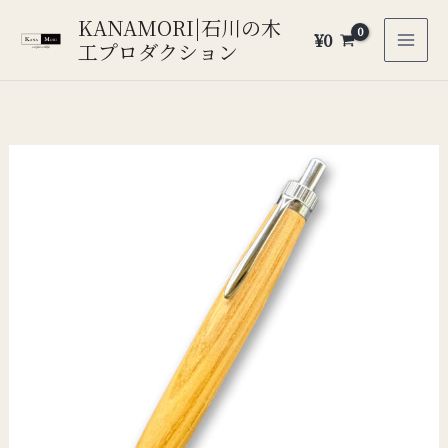
内
KANAMORI|石川の木
¥
0
容
工プロダクション
を
ス
キ
ッ
プ