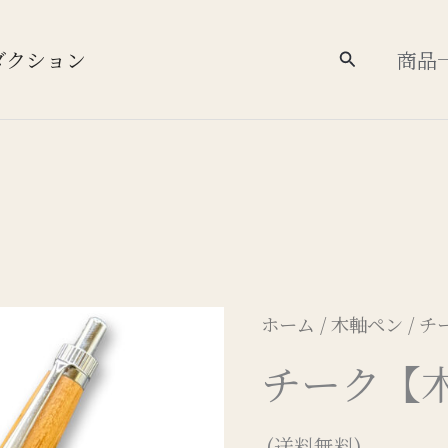
ダクション
商品
検
索
ホーム
/
木軸ペン
/ 
チーク【
(送料無料)