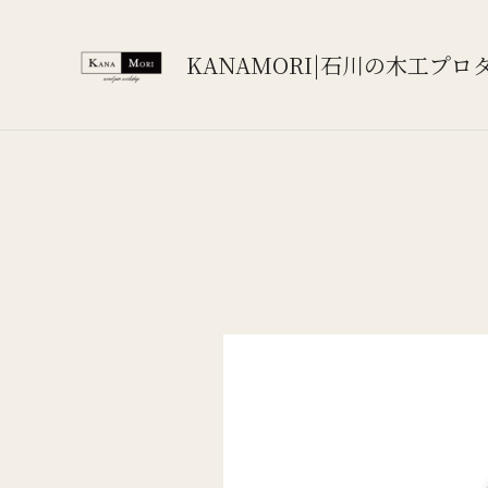
内
容
KANAMORI|石川の木工プロ
を
ス
キ
ッ
プ