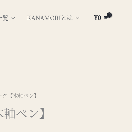
¥
0
一覧
KANAMORIとは
チーク【木軸ペン】
木軸ペン】