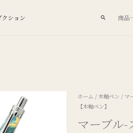
ダクション
商品
検
索
ホーム
/
木軸ペン
/ 
【木軸ペン】
マーブル-