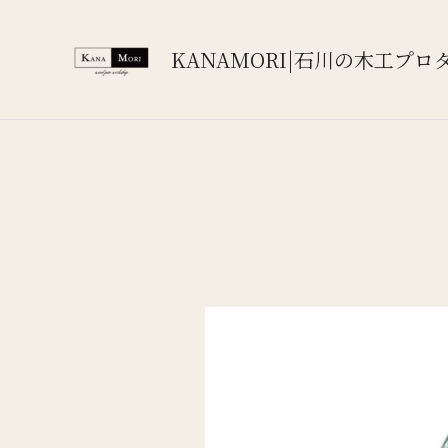
内
容
KANAMORI|石川の木工プロ
を
ス
キ
ッ
プ