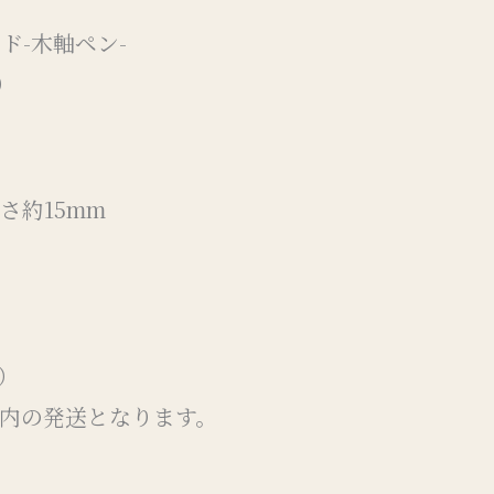
ド-木軸ペン-
）
太さ約15mm
）
以内の発送となります。