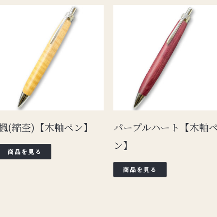
楓(縮杢)【木軸ペン】
パープルハート【木軸
ン】
商品を見る
商品を見る