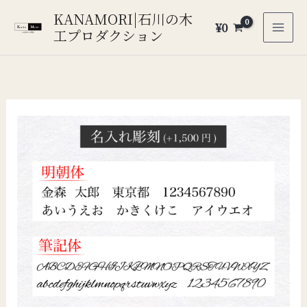
内
KANAMORI|石川の木
¥
0
容
工プロダクション
を
ス
キ
ッ
プ